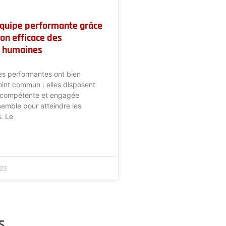
équipe performante grâce
ion efficace des
s humaines
es performantes ont bien
int commun : elles disposent
 compétente et engagée
nsemble pour atteindre les
s. Le
023
s