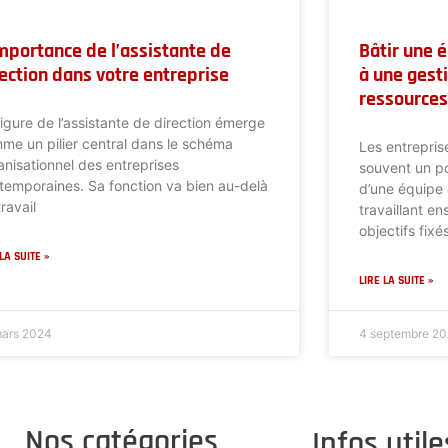
importance de l’assistante de
Bâtir une 
ection dans votre entreprise
à une gest
ressource
figure de l’assistante de direction émerge
me un pilier central dans le schéma
Les entrepris
anisationnel des entreprises
souvent un po
temporaines. Sa fonction va bien au-delà
d’une équipe
ravail
travaillant e
objectifs fixé
LA SUITE »
LIRE LA SUITE »
mars 2024
4 septembre 2
Nos catégories
Infos utile